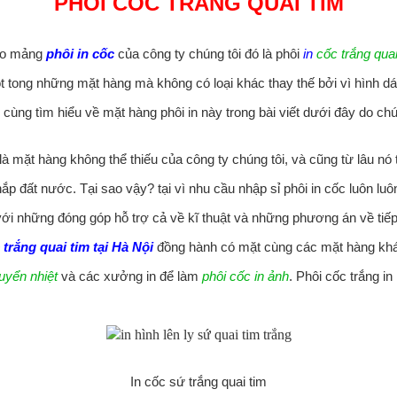
PHÔI CỐC TRẮNG QUAI TIM
cho mảng
phôi in cốc
của công ty chúng tôi đó là phôi
in
cốc trắng quai
 tong những mặt hàng mà không có loại khác thay thế bởi vì hình dán
cùng tìm hiểu về mặt hàng phôi in này trong bài viết dưới đây do chú
à mặt hàng không thể thiếu của công ty chúng tôi, và cũng từ lâu nó 
ắp đất nước. Tại sao vậy? tại vì nhu cầu nhập sỉ phôi in cốc luôn luô
với những đóng góp hỗ trợ cả về kĩ thuật và những phương án về tiếp
 trắng quai tim tại Hà Nội
đồng hành có mặt cùng các mặt hàng khác
uyển nhiệt
và các xưởng in để làm
phôi cốc in ảnh
. Phôi cốc trắng i
In cốc sứ trắng quai tim