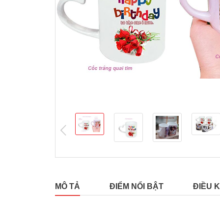
prev
MÔ TẢ
ĐIỂM NỔI BẬT
ĐIỀU K