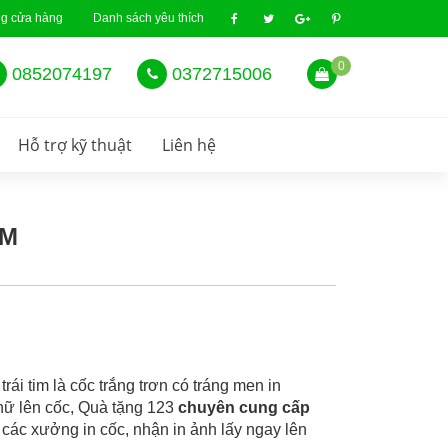
ng cửa hàng
Danh sách yêu thích
0
0852074197
0372715006
Hỗ trợ kỹ thuật
Liên hệ
IM
ái tim là cốc trắng trơn có tráng men in
chữ lên cốc, Quà tặng 123
chuyên cung cấp
các xưởng in cốc, nhận in ảnh lấy ngay lên