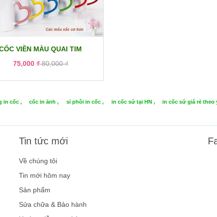
CỐC VIỀN MÀU QUAI TIM
75,000 ₫
80,000 ₫
 in cốc ,
cốc in ảnh ,
sỉ phôi in cốc ,
in cốc sứ tại HN ,
in cốc sứ giá rẻ theo 
Tin tức mới
F
Về chúng tôi
Tin mới hôm nay
Sản phẩm
Sửa chữa & Bảo hành