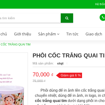
Hệ thố
 chủ
Giới thiệu
Sản phẩm
Tin tức
Giao dịch
 CỐC TRẮNG QUAI TIM
PHÔI CỐC TRẮNG QUAI T
Mã sản phẩm:
ctqt
70,000
₫
Giảm giá 6 %
75,000 ₫
Phôi dùng để in ảnh lên cốc trắng quai tr
chuyển nhiệt, dùng để in ảnh, in logo, in 
cốc trắng quai tim
dưới dạng phôi in cho 