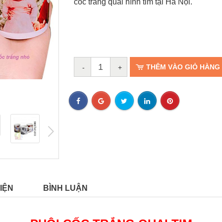
cốc trắng quai hình tim tại Hà Nội.
THÊM VÀO GIỎ HÀNG
-
+
next
IỆN
BÌNH LUẬN