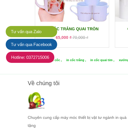
IN CỐC TRẮNG QUAI TRÒN
Tư vấn qua Zalo
65,000 ₫
70,000 ₫
Tư vấn qua Facebook
Hotline: 0372715006
Tags:
in cốc ,
in cốc trắng ,
in cốc quai tim ,
xưởng
Về chúng tôi
Chuyên cung cấp máy móc thiết bị vật tư ngành in quà
tặng