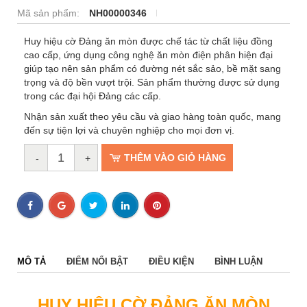
Mã sản phẩm:
NH00000346
Huy hiệu cờ Đảng ăn mòn được chế tác từ chất liệu đồng
cao cấp, ứng dụng công nghệ ăn mòn điện phân hiện đại
giúp tạo nên sản phẩm có đường nét sắc sảo, bề mặt sang
trọng và độ bền vượt trội. Sản phẩm thường được sử dụng
trong các đại hội Đảng các cấp.
Nhận sản xuất theo yêu cầu và giao hàng toàn quốc, mang
đến sự tiện lợi và chuyên nghiệp cho mọi đơn vị.
THÊM VÀO GIỎ HÀNG
-
+
MÔ TẢ
ĐIỂM NỔI BẬT
ĐIỀU KIỆN
BÌNH LUẬN
HUY HIỆU CỜ ĐẢNG ĂN MÒN