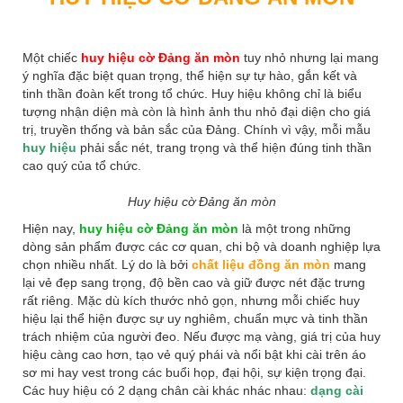
Một chiếc
huy hiệu cờ Đảng ăn mòn
tuy nhỏ nhưng lại mang
ý nghĩa đặc biệt quan trọng, thể hiện sự tự hào, gắn kết và
tinh thần đoàn kết trong tổ chức. Huy hiệu không chỉ là biểu
tượng nhận diện mà còn là hình ảnh thu nhỏ đại diện cho giá
trị, truyền thống và bản sắc của Đảng. Chính vì vậy, mỗi mẫu
huy hiệu
phải sắc nét, trang trọng và thể hiện đúng tinh thần
cao quý của tổ chức.
Huy hiệu cờ Đảng ăn mòn
Hiện nay,
huy hiệu cờ Đảng ăn mòn
là một trong những
dòng sản phẩm được các cơ quan, chi bộ và doanh nghiệp lựa
chọn nhiều nhất. Lý do là bởi
chất liệu đồng ăn mòn
mang
lại vẻ đẹp sang trọng, độ bền cao và giữ được nét đặc trưng
rất riêng. Mặc dù kích thước nhỏ gọn, nhưng mỗi chiếc huy
hiệu lại thể hiện được sự uy nghiêm, chuẩn mực và tinh thần
trách nhiệm của người đeo. Nếu được mạ vàng, giá trị của huy
hiệu càng cao hơn, tạo vẻ quý phái và nổi bật khi cài trên áo
sơ mi hay vest trong các buổi họp, đại hội, sự kiện trọng đại.
Các huy hiệu có 2 dạng chân cài khác nhác nhau:
dạng cài