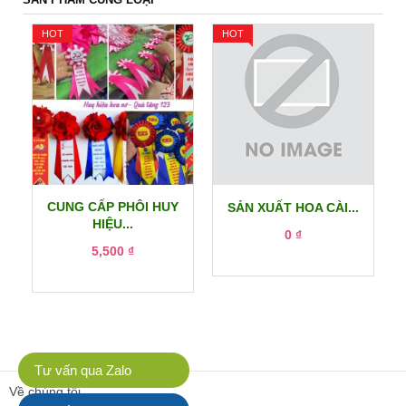
HOT
HOT
CUNG CẤP PHÔI HUY
SẢN XUẤT HOA CÀI...
HIỆU...
0 ₫
5,500 ₫
Tư vấn qua Zalo
Về chúng tôi