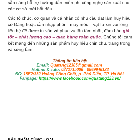
sẵn sàng hỗ trợ hướng dẫn miễn phí công nghệ sản xuất cho
các cơ sở mới bắt đầu.
Các tổ chức, cơ quan và cá nhân có nhu cầu đặt làm huy hiệu
cờ Đảng hoặc cần nhập phôi – máy móc – vật tư xin vui lòng
liên hệ để được tư vấn và phục vụ tận tâm nhất, đảm bảo
giá
tốt – chất lượng cao – giao hàng toàn quốc
.
Chúng tôi cam
kết mang đến những sản phẩm huy hiệu chỉn chu, trang trọng
và xứng tầm.
Thông tin liên hệ:
Email:
Quatang12385@gmail.com
Hotline & zalo:
0372715006 - 0869946123
ĐC
:
18E2/332 Hoàng Công Chất, p. Phú Diễn, TP. Hà Nội.
Fanpage:
https://www.facebook.com/quatang123.vn/
SẢN PHẨM CÙNG LOẠI