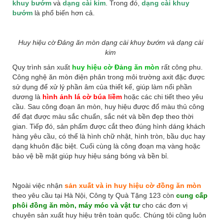
khuy bướm
và
dạng cài kim
. Trong đó,
dạng cài khuy
bướm
là phổ biến hơn cả.
Huy hiệu cờ Đảng ăn mòn dạng cài khuy bướm và dạng cài
kim
Quy trình sản xuất
huy hiệu cờ Đảng ăn mòn
rất công phu.
Công nghệ ăn mòn điện phân trong môi trường axit đặc được
sử dụng để xử lý phần âm của thiết kế, giúp làm nổi phần
dương là
hình ảnh lá cờ búa liềm
hoặc các chi tiết theo yêu
cầu. Sau công đoạn ăn mòn, huy hiệu được đổ màu thủ công
để đạt được màu sắc chuẩn, sắc nét và bền đẹp theo thời
gian. Tiếp đó, sản phẩm được cắt theo đúng hình dáng khách
hàng yêu cầu, có thể là hình chữ nhật, hình tròn, bầu dục hay
dạng khuôn đặc biệt. Cuối cùng là công đoạn mạ vàng hoặc
bảo vệ bề mặt giúp huy hiệu sáng bóng và bền bỉ.
Ngoài việc nhận
sản xuất và in huy hiệu cờ đồng ăn mòn
theo yêu cầu tại Hà Nội, Công ty Quà Tặng 123 còn
cung cấp
phôi đồng ăn mòn, máy móc và vật tư
cho các đơn vị
chuyên sản xuất huy hiệu trên toàn quốc. Chúng tôi cũng luôn