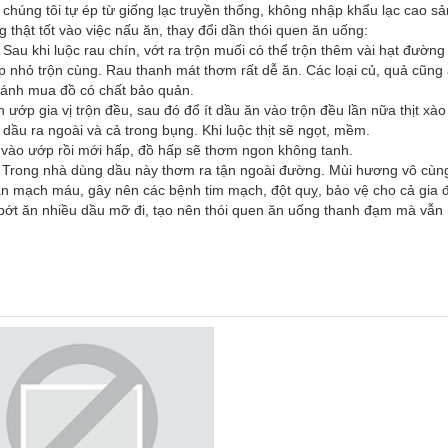
chúng tôi tự ép từ giống lạc truyền thống, không nhập khẩu lạc cao sả
 thật tốt vào việc nấu ăn, thay đổi dần thói quen ăn uống:
 Sau khi luộc rau chín, vớt ra trộn muối có thể trộn thêm vài hạt đường
ập nhỏ trộn cùng. Rau thanh mát thơm rất dễ ăn. Các loại củ, quả cũng
tránh mua đồ có chất bảo quản.
g bạn ướp gia vị trộn đều, sau đó đổ ít dầu ăn vào trộn đều lần nữa thịt 
ớp dầu ra ngoài và cả trong bụng. Khi luộc thịt sẽ ngọt, mềm.
u vào ướp rồi mới hấp, đồ hấp sẽ thơm ngon không tanh.
m. Trong nhà dùng dầu này thơm ra tận ngoài đường. Mùi hương vô cùng
ẩn mạch máu, gây nên các bệnh tim mạch, đột quỵ, bảo vệ cho cả gia 
bớt ăn nhiều dầu mỡ đi, tạo nên thói quen ăn uống thanh đạm mà vẫn 