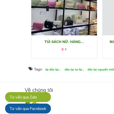
TÚI SÁCH NỮ- HÀNG...
MÁ
0 ₫
Tags:
ép dầu lạc ,
dầu lạc tự ép ,
dầu lạc nguyên chất
Về chúng tôi
Tư vấn qua Zalo
Tư vấn qua Facebook