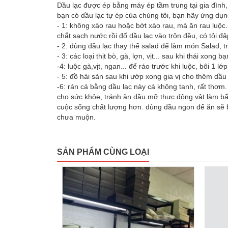
Dầu lạc được ép bằng máy ép tầm trung tại gia đình, 
bạn có dầu lạc tự ép của chúng tôi, bạn hãy ứng dụng
- 1: không xào rau hoặc bớt xào rau, mà ăn rau luộc.
chắt sạch nước rồi đổ dầu lạc vào trộn đều, có tỏi đ
- 2: dùng dầu lạc thay thế salad để làm món Salad, 
- 3: các loại thịt bò, gà, lợn, vịt... sau khi thái xon
-4: luộc gà,vịt, ngan... để ráo trước khi luộc, bôi 1 l
- 5: đồ hải sản sau khi ướp xong gia vị cho thêm dầ
-6: rán cá bằng dầu lạc này cá không tanh, rất thơ
cho sức khỏe, tránh ăn dầu mỡ thực động vật làm b
cuộc sống chất lượng hơn. dùng dầu ngon để ăn sẽ 
chưa muộn.
SẢN PHẨM CÙNG LOẠI