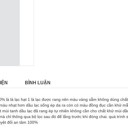
IỆN
BÌNH LUẬN
100% là là lạc hạt 1 là lạc được rang nên màu vàng sẫm không dùng ch
màu nhạt hơn dầu lạc sống ép da ra còn có màu đồng đục cần khử mẫu 
 mùi tanh dầu lạc đã rang ép tự nhiên không cần cho chất khử mùi dầu
à chỉ thông qua bộ lọc sau đó để lắng trước khi đóng chai. quá trình 
uyệt đối an tâm 100%