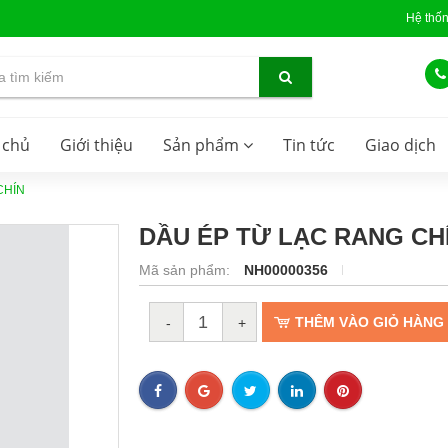
Hệ thố
 chủ
Giới thiệu
Sản phẩm
Tin tức
Giao dịch
CHÍN
DẦU ÉP TỪ LẠC RANG CH
Mã sản phẩm:
NH00000356
THÊM VÀO GIỎ HÀNG
-
+