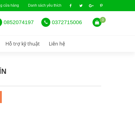
ng cửa hàng
Danh sách yêu thích
0
0852074197
0372715006
Hỗ trợ kỹ thuật
Liên hệ
ÍN